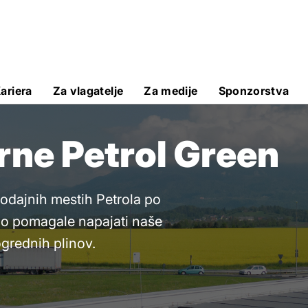
ariera
Za vlagatelje
Za medije
Sponzorstva
rne Petrol Green
odajnih mestih Petrola po
odo pomagale napajati naše
ogrednih plinov.