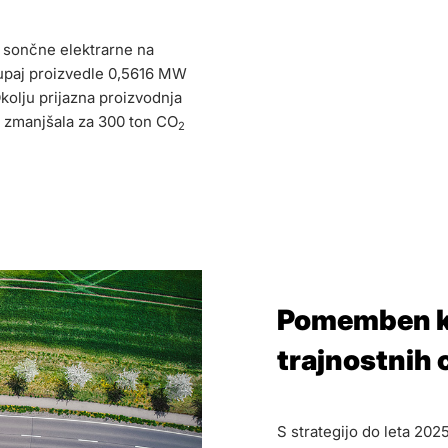
 sončne elektrarne na
kupaj proizvedle 0,5616 MW
Okolju prijazna proizvodnja
v zmanjšala za 300 ton CO
2
Pomemben ko
trajnostnih c
S strategijo do leta 202