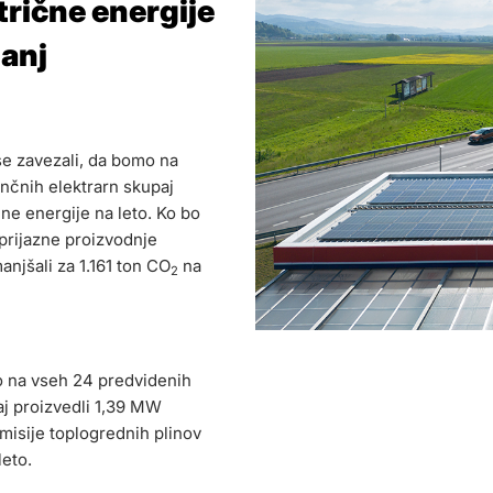
rične energije
manj
se zavezali, da bomo na
nčnih elektrarn skupaj
ne energije na leto. Ko bo
prijazne proizvodnje
anjšali za 1.161 ton CO
na
2
o na vseh 24 predvidenih
aj proizvedli 1,39 MW
Emisije toplogrednih plinov
leto.