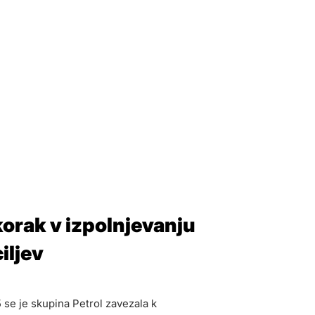
rak v izpolnjevanju
iljev
5 se je skupina Petrol zavezala k