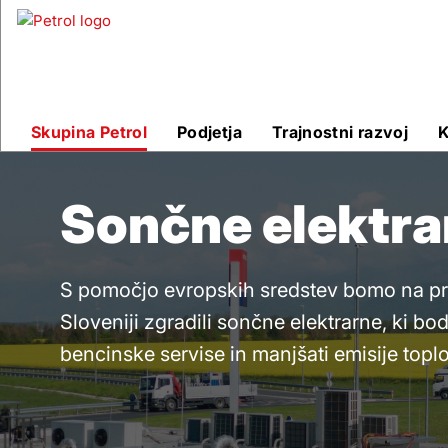
Sončne
elektrarne
Skupina Petrol
Podjetja
Trajnostni razvoj
K
Petrol
Sončne elektra
Green
S pomočjo evropskih sredstev bomo na pr
1
Sloveniji zgradili sončne elektrarne, ki b
bencinske servise in manjšati emisije topl