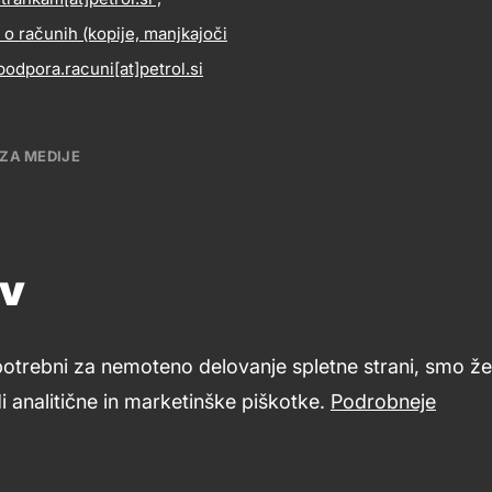
ntact
Korpora
 o računih (kopije, manjkajoči
formation
 podpora.racuni[at]petrol.si
integrite
ZA MEDIJE
tnik (direktorica
ivnega komuniciranja)
ov
at]petrol.si
potrebni za nemoteno delovanje spletne strani, smo že 
 analitične in marketinške piškotke.
Podrobneje
Piškotki
Kazalo strani