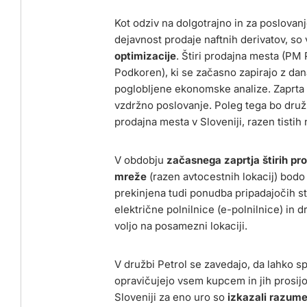
Kot odziv na dolgotrajno in za poslovanj
dejavnost prodaje naftnih derivatov, so
optimizacije
. Štiri prodajna mesta (PM
Podkoren), ki se začasno zapirajo z dana
poglobljene ekonomske analize. Zaprta 
vzdržno poslovanje. Poleg tega bo družba
prodajna mesta v Sloveniji, razen tistih
V obdobju
začasnega zaprtja štirih pr
mreže
(razen avtocestnih lokacij) bodo
prekinjena tudi ponudba pripadajočih st
električne polnilnice (e-polnilnice) in d
voljo na posamezni lokaciji.
V družbi Petrol se zavedajo, da lahko s
opravičujejo vsem kupcem in jih prosijo
Sloveniji za eno uro so
izkazali razume