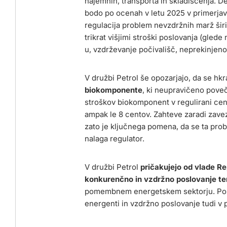
najemnin, transporta in skladiščenja. D
bodo po ocenah v letu 2025 v primerjav
regulacija problem nevzdržnih marž širi
trikrat višjimi stroški poslovanja (gle
u, vzdrževanje počivališč, neprekinjen
V družbi Petrol še opozarjajo, da se hkr
biokomponente
, ki neupravičeno poveč
stroškov biokomponent v regulirani ceni
ampak le 8 centov. Zahteve zaradi zave
zato je ključnega pomena, da se ta probl
nalaga regulator.
V družbi Petrol
pričakujejo od vlade Re
konkurenčno in vzdržno poslovanje ter
pomembnem energetskem sektorju. Poziva
energenti in vzdržno poslovanje tudi v 