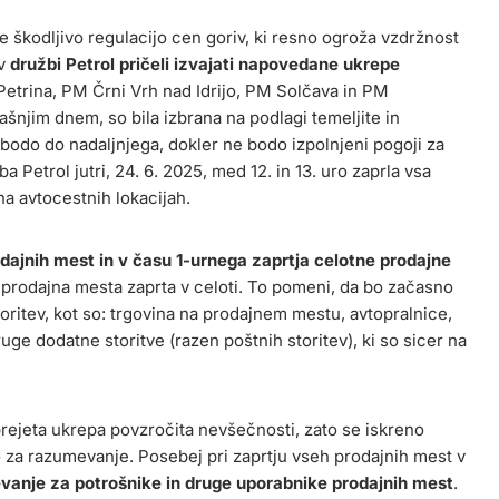
e škodljivo regulacijo cen goriv, ki resno ogroža vzdržnost
 v
družbi Petrol pričeli izvajati napovedane ukrepe
 Petrina, PM Črni Vrh nad Idrijo, PM Solčava in PM
šnjim dnem, so bila izbrana na podlagi temeljite in
bodo do nadaljnjega, dokler ne bodo izpolnjeni pogoji za
 Petrol jutri, 24. 6. 2025, med 12. in 13. uro zaprla vsa
 na avtocestnih lokacijah.
odajnih mest in v času 1-urnega zaprtja celotne prodajne
 prodajna mesta zaprta v celoti. To pomeni, da bo začasno
oritev, kot so: trgovina na prodajnem mestu, avtopralnice,
ruge dodatne storitve (razen poštnih storitev), ki so sicer na
prejeta ukrepa povzročita nevšečnosti, zato se iskreno
 za razumevanje. Posebej pri zaprtju vseh prodajnih mest v
vanje za potrošnike in druge uporabnike prodajnih mest
.