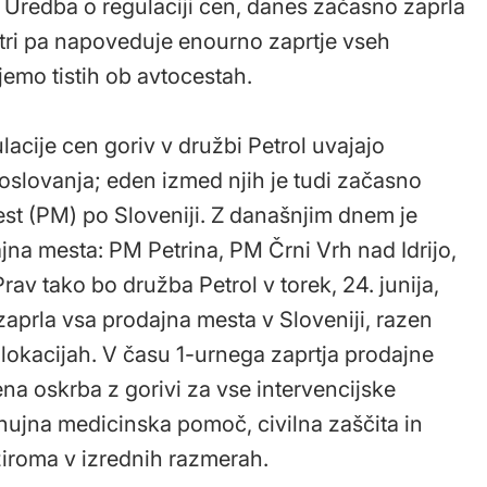
a Uredba o regulaciji cen, danes začasno zaprla
jutri pa napoveduje enourno zaprtje vseh
zjemo tistih ob avtocestah.
acije cen goriv v družbi Petrol uvajajo
oslovanja; eden izmed njih je tudi začasno
st (PM) po Sloveniji. Z današnjim dnem je
ajna mesta: PM Petrina, PM Črni Vrh nad Idrijo,
v tako bo družba Petrol v torek, 24. junija,
 zaprla vsa prodajna mesta v Sloveniji, razen
lokacijah. V času 1-urnega zaprtja prodajne
a oskrba z gorivi za vse intervencijske
i, nujna medicinska pomoč, civilna zaščita in
oziroma v izrednih razmerah.