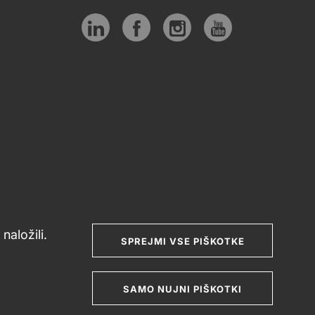
tivna
Sledite
Social
ta
nam
media
naložili.
SPREJMI VSE PIŠKOTKE
SAMO NUJNI PIŠKOTKI