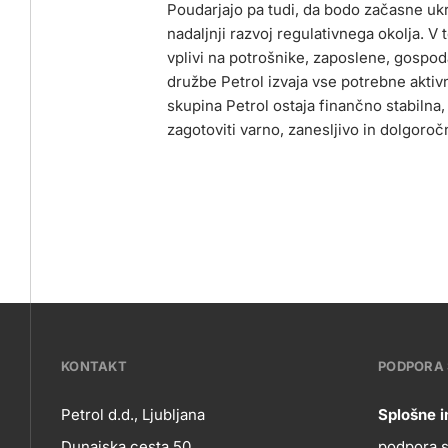
Poudarjajo pa tudi, da bodo začasne ukr
nadaljnji razvoj regulativnega okolja. V
vplivi na potrošnike, zaposlene, gospod
družbe Petrol izvaja vse potrebne aktivno
skupina Petrol ostaja finančno stabilna, 
zagotoviti varno, zanesljivo in dolgoro
???
KONTAKT
PODPORA
petrol-
Petrol d.d., Ljubljana
Splošne i
Dunajska cesta 50
podpora.st