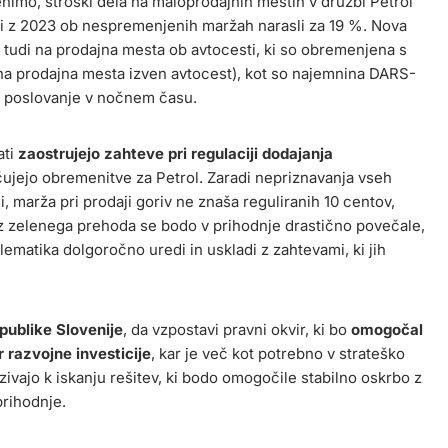
enimo, stroški dela na maloprodajnih mestih v družbi Petrol
i z 2023 ob nespremenjenih maržah narasli za 19 %. Nova
 tudi na prodajna mesta ob avtocesti, ki so obremenjena s
de na prodajna mesta izven avtocest), kot so najemnina DARS-
o poslovanje v nočnem času.
ati
zaostrujejo zahteve pri regulaciji dodajanja
ujejo obremenitve za Petrol. Zaradi nepriznavanja vseh
, marža pri prodaji goriv ne znaša reguliranih 10 centov,
z zelenega prehoda se bodo v prihodnje drastično povečale,
ematika dolgoročno uredi in uskladi z zahtevami, ki jih
publike Slovenije
, da vzpostavi pravni okvir, ki bo
omogočal
 razvojne investicije
, kar je več kot potrebno v strateško
jo k iskanju rešitev, ki bodo omogočile stabilno oskrbo z
prihodnje.