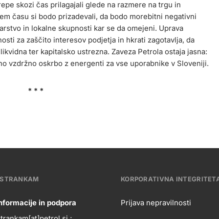
epe skozi čas prilagajali glede na razmere na trgu in
 tem času si bodo prizadevali, da bodo morebitni negativni
arstvo in lokalne skupnosti kar se da omejeni. Uprava
sti za zaščito interesov podjetja in hkrati zagotavlja, da
likvidna ter kapitalsko ustrezna. Zaveza Petrola ostaja jasna:
čno vzdržno oskrbo z energenti za vse uporabnike v Sloveniji.
* * *
 STRANKAM
KORPORATIVNA INTEGRITET
nformacije in podpora
Prijava nepravilnosti
rankam[at]petrol.si ;