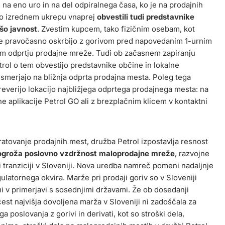
na eno uro in na del odpiralnega časa, ko je na prodajnih
o o izrednem ukrepu vnaprej
obvestili tudi predstavnike
ršo javnost
. Zvestim kupcem, tako fizičnim osebam, kot
se pravočasno oskrbijo z gorivom pred napovedanim 1-urnim
em odprtju prodajne mreže. Tudi ob začasnem zapiranju
rol o tem obvestijo predstavnike občine in lokalne
i usmerjajo na bližnja odprta prodajna mesta. Poleg tega
everijo lokacijo najbližjega odprtega prodajnega mesta: na
ne aplikacije Petrol GO ali z brezplačnim klicem v kontaktni
atovanje prodajnih mest, družba Petrol izpostavlja resnost
 ogroža poslovno vzdržnost maloprodajne mreže
, razvojne
 tranziciji v Sloveniji. Nova uredba namreč pomeni nadaljnje
latornega okvira. Marže pri prodaji goriv so v Sloveniji
mi v primerjavi s sosednjimi državami. Že ob dosedanji
est najvišja dovoljena marža v Sloveniji ni zadoščala za
 poslovanja z gorivi in derivati, kot so stroški dela,