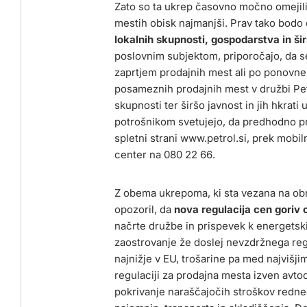
Zato so ta ukrep časovno močno omejili 
mestih obisk najmanjši. Prav tako bod
lokalnih skupnosti, gospodarstva in ši
poslovnim subjektom, priporočajo, da 
zaprtjem prodajnih mest ali po ponovn
posameznih prodajnih mest v družbi Pet
skupnosti ter širšo javnost in jih hkrat
potrošnikom svetujejo, da predhodno pr
spletni strani www.petrol.si, prek mobil
center na 080 22 66.
Z obema ukrepoma, ki sta vezana na obr
opozoril, da
nova regulacija cen goriv
načrte družbe in prispevek k energetski
zaostrovanje že doslej nevzdržnega regu
najnižje v EU, trošarine pa med najvišji
regulaciji za prodajna mesta izven avtoc
pokrivanje naraščajočih stroškov rednega