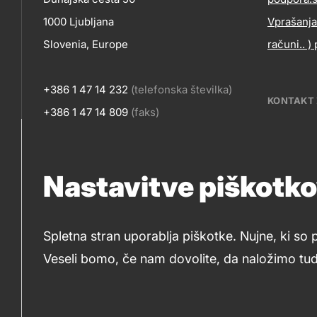
Co
skupno.footer-
Kontakt
1000 Ljubljana
Vprašanja
title???
in
Slovenia, Europe
računi.. )
+386 1 47 14 232
(telefonska številka)
KONTAKT 
+386 1 47 14 809
(faks)
Tina Hras
Korporat
Nastavitve piškotk
petrol.pr[
Spletna stran uporablja piškotke. Nujne, ki so 
Veseli bomo, če nam dovolite, da naložimo tudi
© 2019-2026 Petrol d.d., Ljubljana.
Pravni pogoji