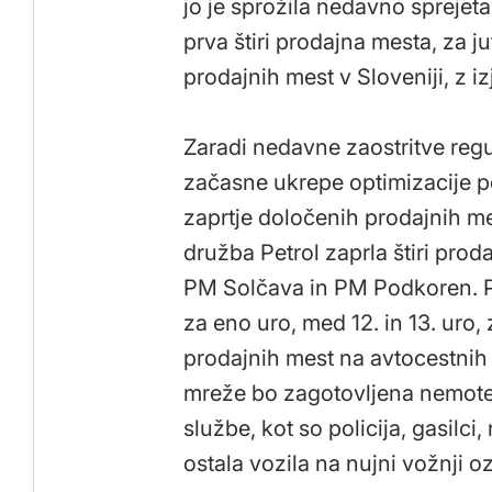
jo je sprožila nedavno sprejet
prva štiri prodajna mesta, za 
prodajnih mest v Sloveniji, z i
Zaradi nedavne zaostritve regul
začasne ukrepe optimizacije p
zaprtje določenih prodajnih me
družba Petrol zaprla štiri prod
PM Solčava in PM Podkoren. Pra
za eno uro, med 12. in 13. uro,
prodajnih mest na avtocestnih 
mreže bo zagotovljena nemoten
službe, kot so policija, gasilc
ostala vozila na nujni vožnji 