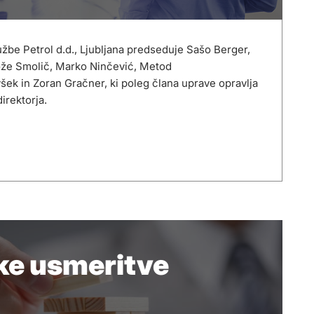
užbe Petrol d.d., Ljubljana predseduje Sašo Berger,
Jože Smolič, Marko Ninčević, Metod
šek in Zoran Gračner, ki poleg člana uprave opravlja
irektorja.
ke usmeritve