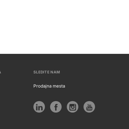
A
SLEDITE NAM
Prodajna mesta
tivna
Sledite
Social