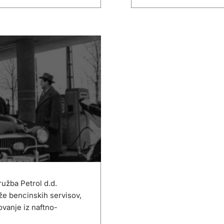
užba Petrol d.d.
že bencinskih servisov,
kovanje iz naftno-