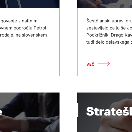
rgovanje z naftnimi
Šestčlanski upravi dr
slovnem področju Petrol
sestavljajo pa jo še 
prodaje, na slovenskem
Podkrižnik, Drago Kav
tudi delo delavskega d
VEČ
e
Strateš