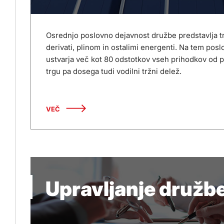
Osrednjo poslovno dejavnost družbe predstavlja t
derivati, plinom in ostalimi energenti. Na tem po
ustvarja več kot 80 odstotkov vseh prihodkov od 
trgu pa dosega tudi vodilni tržni delež.
VEČ
Upravljanje družb