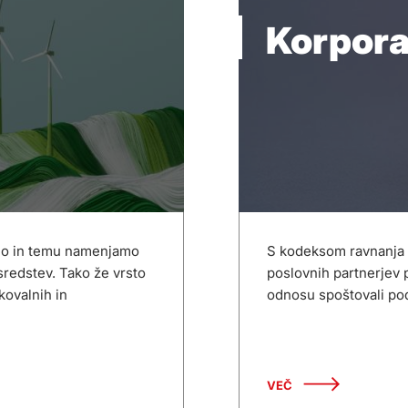
Korpora
ijo in temu namenjamo
S kodeksom ravnanja 
redstev. Tako že vrsto
poslovnih partnerjev
skovalnih in
odnosu spoštovali po
VEČ