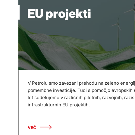
EU projekti
V Petrolu smo zavezani prehodu na zeleno energ
pomembne investicije. Tudi s pomočjo evropskih s
let sodelujemo v različnih pilotnih, razvojnih, razi
infrastrukturnih EU projektih.
VEČ