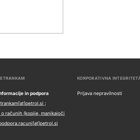
 STRANKAM
KORPORATIVNA INTEGRITET
nformacije in podpora
Prijava nepravilnosti
ntact
rankam[at]petrol.si ;
Korpora
 o računih (kopije, manjkajoči
formation
 podpora.racuni[at]petrol.si