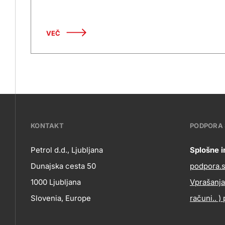
VEČ
???
KONTAKT
PODPORA
petrol-
Petrol d.d., Ljubljana
Splošne i
Co
Dunajska cesta 50
podpora.st
skupno.footer-
Kontakt
1000 Ljubljana
Vprašanja
title???
in
Slovenia, Europe
računi.. )