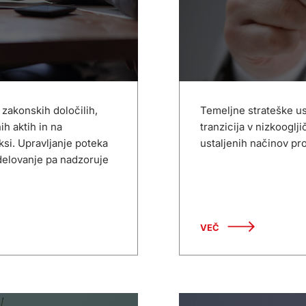
 zakonskih določilih,
Temeljne strateške us
h aktih in na
tranzicija v nizkooglj
aksi. Upravljanje poteka
ustaljenih načinov pr
delovanje pa nadzoruje
VEČ