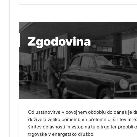
Zgodovina
Od ustanovitve v povojnem obdobju do danes je dr
doživela veliko pomembnih prelomnic: širitev mre
širitev dejavnosti in vstop na tuje trge ter preobli
trgovske v energetsko družbo.