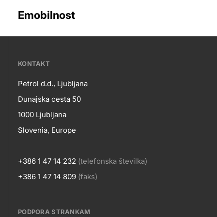
Emobilnost
???
KONTAKT
petrol-
Petrol d.d., Ljubljana
skupno.footer-
Kontakt
Dunajska cesta 50
title???
1000 Ljubljana
Slovenia, Europe
+386 1 47 14 232
(telefonska številka)
+386 1 47 14 809
(faks)
PODPORA STRANKAM