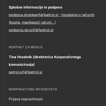
Contact
Splošne informacije in podpora
podpora.strankam[at]petrol.si ; Vprašanja o računih
information
(kopije, manjkajoči računi.. )
podpora.racuni[at]petrol.si
KONTAKT ZA MEDIJE
Tina Hrastnik (direktorica Korporativnega
komuniciranja)
petrol.pr[at]petrol.si
KORPORATIVNA INTEGRITETA
Prijava nepravilnosti