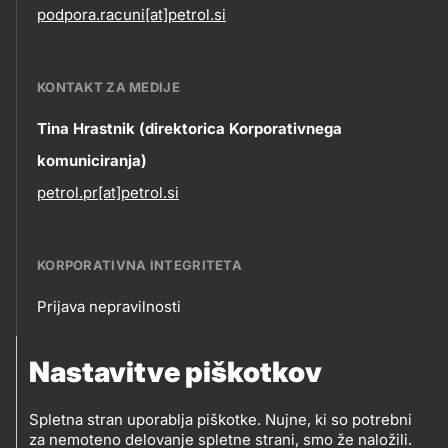
podpora.racuni[at]petrol.si
KONTAKT ZA MEDIJE
Tina Hrastnik (direktorica Korporativnega
komuniciranja)
petrol.pr[at]petrol.si
KORPORATIVNA INTEGRITETA
Prijava nepravilnosti
Korporativna
Nastavitve piškotkov
integriteta
SLEDITE NAM
Spletna stran uporablja piškotke. Nujne, ki so potrebni
Prodajna mesta
za nemoteno delovanje spletne strani, smo že naložili.