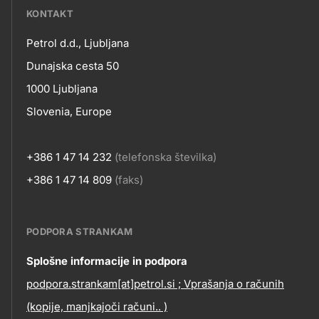
???
KONTAKT
petrol-
Petrol d.d., Ljubljana
skupno.footer-
Kontakt
Dunajska cesta 50
title???
1000 Ljubljana
Slovenia, Europe
+386 1 47 14 232
(telefonska številka)
+386 1 47 14 809
(faks)
PODPORA STRANKAM
Contact
Splošne informacije in podpora
podpora.strankam[at]petrol.si ; Vprašanja o računih
information
(kopije, manjkajoči računi.. )