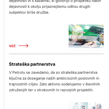
dejavnosti in s kazalniki, ki govorijo o prispevku naših
dejavnosti k okolju prijaznejšemu odtisu drugih
subjektov širše družbe.
VEČ
Strateška partnerstva
V Petrolu se zavedamo, da so strateška partnerstva
ključna za doseganje naših ambicioznih poslovnih in
trajnostnih ciljev. Zato aktivno sodelujemo v številnih
združenjih ter v strokovnih in razvojnih projektih.