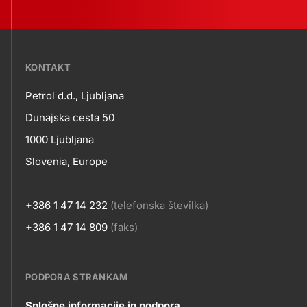
???
KONTAKT
petrol-
Petrol d.d., Ljubljana
skupno.footer-
Kontakt
Dunajska cesta 50
title???
1000 Ljubljana
Slovenia, Europe
+386 1 47 14 232
(telefonska številka)
+386 1 47 14 809
(faks)
PODPORA STRANKAM
Splošne informacije in podpora