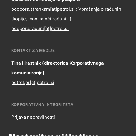
Contact
podpora.strankam[at]petrol.si ; Vprašanja o računih
information
(kopije, manjkajoči računi.. )
podpora.racuni[at]petrol.si
KONTAKT ZA MEDIJE
Tina Hrastnik (direktorica Korporativnega
komuniciranja)
petrol.pr[at]petrol.si
KORPORATIVNA INTEGRITETA
Prijava nepravilnosti
Korporativna