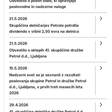
Obvestilo o poslih oseb, ki opravljajo
poslovodne in nadzorne naloge
21.5.2026
Skupščina delničarjev Petrola potrdila
dividendo v višini 2,50 evra na delnico
21.5.2026
Obvestilo o sklepih 41. skupščine družbe
Petrol d.d., Ljubljana
15.5.2026
Nadzorni svet se je seznanil z rezultati
poslovanja skupine Petrol in družbe Petrol
d.d., Ljubljana, v prvih treh mesecih leta
2026
29.4.2026
41. skupščina delniške družbe Petrol d.d.,