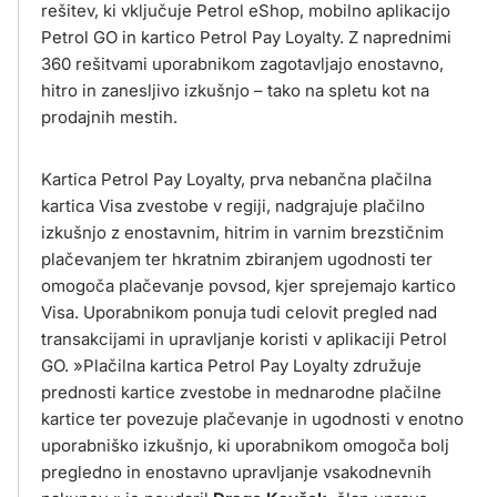
rešitev, ki vključuje Petrol eShop, mobilno aplikacijo
Petrol GO in kartico Petrol Pay Loyalty. Z naprednimi
360 rešitvami uporabnikom zagotavljajo enostavno,
hitro in zanesljivo izkušnjo – tako na spletu kot na
prodajnih mestih.
Kartica Petrol Pay Loyalty, prva nebančna plačilna
kartica Visa zvestobe v regiji, nadgrajuje plačilno
izkušnjo z enostavnim, hitrim in varnim brezstičnim
plačevanjem ter hkratnim zbiranjem ugodnosti ter
omogoča plačevanje povsod, kjer sprejemajo kartico
Visa. Uporabnikom ponuja tudi celovit pregled nad
transakcijami in upravljanje koristi v aplikaciji Petrol
GO. »Plačilna kartica Petrol Pay Loyalty združuje
prednosti kartice zvestobe in mednarodne plačilne
kartice ter povezuje plačevanje in ugodnosti v enotno
uporabniško izkušnjo, ki uporabnikom omogoča bolj
pregledno in enostavno upravljanje vsakodnevnih