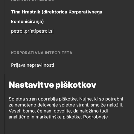
Tina Hrastnik (direktorica Korporativnega
komuniciranja)
petrol.pr[at]petrol.si
KORPORATIVNA INTEGRITETA
Prijava nepravilnosti
Korporativna
Nastavitve piškotkov
integriteta
SLEDITE NAM
Spletna stran uporablja piškotke. Nujne, ki so potrebni
Prodajna mesta
za nemoteno delovanje spletne strani, smo že naložili.
Sledite
Veseli bomo, če nam dovolite, da naložimo tudi
analitične in marketinške piškotke.
Podrobneje
nam
Social