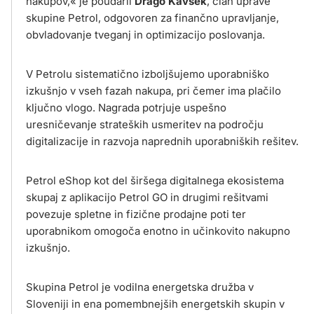
nakupov,« je poudaril
Drago Kavšek
, član uprave
skupine Petrol, odgovoren za finančno upravljanje,
obvladovanje tveganj in optimizacijo poslovanja.
V Petrolu sistematično izboljšujemo uporabniško
izkušnjo v vseh fazah nakupa, pri čemer ima plačilo
ključno vlogo. Nagrada potrjuje uspešno
uresničevanje strateških usmeritev na področju
digitalizacije in razvoja naprednih uporabniških rešitev.
Petrol eShop kot del širšega digitalnega ekosistema
skupaj z aplikacijo Petrol GO in drugimi rešitvami
povezuje spletne in fizične prodajne poti ter
uporabnikom omogoča enotno in učinkovito nakupno
izkušnjo.
Skupina Petrol je vodilna energetska družba v
Sloveniji in ena pomembnejših energetskih skupin v