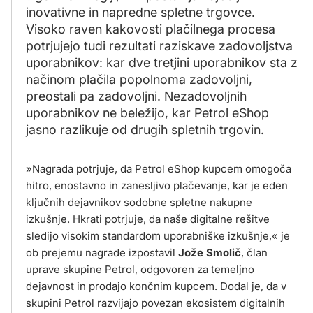
inovativne in napredne spletne trgovce.
Visoko raven kakovosti plačilnega procesa
potrjujejo tudi rezultati raziskave zadovoljstva
uporabnikov: kar dve tretjini uporabnikov sta z
načinom plačila popolnoma zadovoljni,
preostali pa zadovoljni. Nezadovoljnih
uporabnikov ne beležijo, kar Petrol eShop
jasno razlikuje od drugih spletnih trgovin.
»Nagrada potrjuje, da Petrol eShop kupcem omogoča
hitro, enostavno in zanesljivo plačevanje, kar je eden
ključnih dejavnikov sodobne spletne nakupne
izkušnje. Hkrati potrjuje, da naše digitalne rešitve
sledijo visokim standardom uporabniške izkušnje,« je
ob prejemu nagrade izpostavil
Jože Smolič
, član
uprave skupine Petrol, odgovoren za temeljno
dejavnost in prodajo končnim kupcem. Dodal je, da v
skupini Petrol razvijajo povezan ekosistem digitalnih