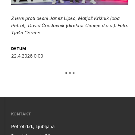
Z leve proti desni Janez Lipec, Matjaž Križnik (oba
Petrol), David Čreslovnik (direktor Ceneje d.o.o.). Foto:
Tjaša Gorenc.
DATUM
22.4.2026 0:00
* * *
???
KONTAKT
petrol-
Petrol d.d., Ljubljana
skupno.footer-