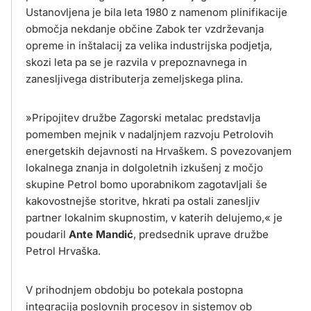
Ustanovljena je bila leta 1980 z namenom plinifikacije
območja nekdanje občine Zabok ter vzdrževanja
opreme in inštalacij za velika industrijska podjetja,
skozi leta pa se je razvila v prepoznavnega in
zanesljivega distributerja zemeljskega plina.
»Pripojitev družbe Zagorski metalac predstavlja
pomemben mejnik v nadaljnjem razvoju Petrolovih
energetskih dejavnosti na Hrvaškem. S povezovanjem
lokalnega znanja in dolgoletnih izkušenj z močjo
skupine Petrol bomo uporabnikom zagotavljali še
kakovostnejše storitve, hkrati pa ostali zanesljiv
partner lokalnim skupnostim, v katerih delujemo,« je
poudaril
Ante Mandić
, predsednik uprave družbe
Petrol Hrvaška.
V prihodnjem obdobju bo potekala postopna
integracija poslovnih procesov in sistemov ob