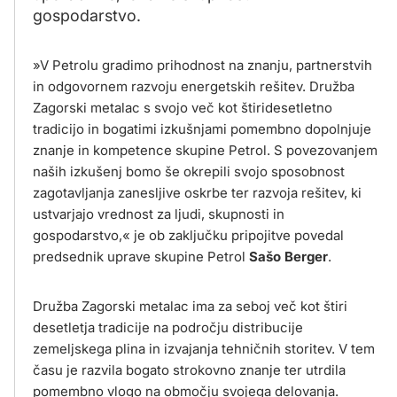
gospodarstvo.
»V Petrolu gradimo prihodnost na znanju, partnerstvih
in odgovornem razvoju energetskih rešitev. Družba
Zagorski metalac s svojo več kot štiridesetletno
tradicijo in bogatimi izkušnjami pomembno dopolnjuje
znanje in kompetence skupine Petrol. S povezovanjem
naših izkušenj bomo še okrepili svojo sposobnost
zagotavljanja zanesljive oskrbe ter razvoja rešitev, ki
ustvarjajo vrednost za ljudi, skupnosti in
gospodarstvo,« je ob zaključku pripojitve povedal
predsednik uprave skupine Petrol
Sašo Berger
.
Družba Zagorski metalac ima za seboj več kot štiri
desetletja tradicije na področju distribucije
zemeljskega plina in izvajanja tehničnih storitev. V tem
času je razvila bogato strokovno znanje ter utrdila
pomembno vlogo na območju svojega delovanja.