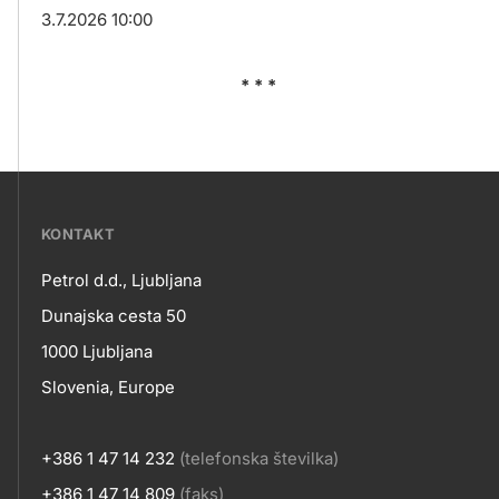
3.7.2026 10:00
* * *
???
KONTAKT
petrol-
Petrol d.d., Ljubljana
skupno.footer-
Kontakt
Dunajska cesta 50
title???
1000 Ljubljana
Slovenia, Europe
+386 1 47 14 232
(telefonska številka)
+386 1 47 14 809
(faks)