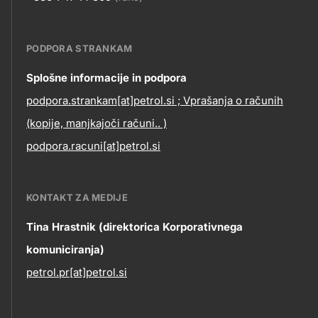
PODPORA STRANKAM
Contact
Splošne informacije in podpora
podpora.strankam[at]petrol.si ; Vprašanja o računih
information
(kopije, manjkajoči računi.. )
podpora.racuni[at]petrol.si
KONTAKT ZA MEDIJE
Tina Hrastnik (direktorica Korporativnega
komuniciranja)
petrol.pr[at]petrol.si