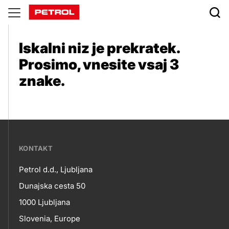
Ni
zadetkov
Iskalni niz je prekratek.
Prosimo, vnesite vsaj 3
znake.
???
KONTAKT
petrol-
Petrol d.d., Ljubljana
skupno.footer-
Kontakt
Dunajska cesta 50
title???
1000 Ljubljana
Slovenia, Europe