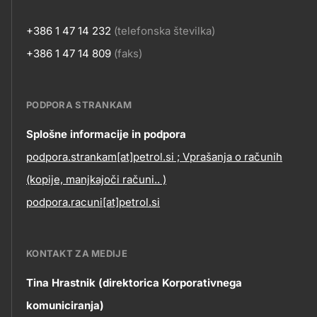
+386 1 47 14 232
(telefonska številka)
+386 1 47 14 809
(faks)
PODPORA STRANKAM
Contact
Splošne informacije in podpora
podpora.strankam[at]petrol.si ; Vprašanja o računih
information
(kopije, manjkajoči računi.. )
podpora.racuni[at]petrol.si
KONTAKT ZA MEDIJE
Tina Hrastnik (direktorica Korporativnega
komuniciranja)