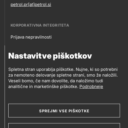
petrol.pr[at]petrol.si
KORPORATIVNA INTEGRITETA
Prijava nepravilnosti
Korporativna
Nastavitve piškotkov
integriteta
SLEDITE NAM
Spletna stran uporablja piškotke. Nujne, ki so potrebni
Prodajna mesta
za nemoteno delovanje spletne strani, smo že naložili.
Sledite
Veseli bomo, če nam dovolite, da naložimo tudi
analitične in marketinške piškotke.
Podrobneje
nam
Social
media
SPREJMI VSE PIŠKOTKE
© 2019-2026 Petrol d.d., Ljubljana.
Pravni pogoji