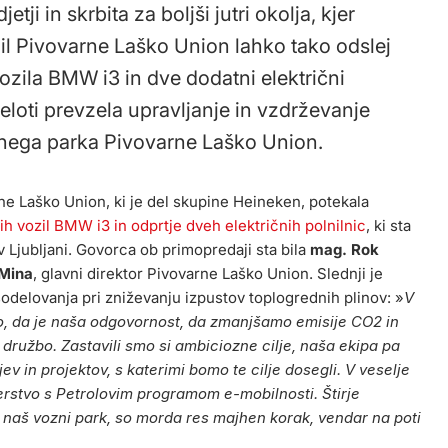
tji in skrbita za boljši jutri okolja, kjer
ozil Pivovarne Laško Union lahko tako odslej
ozila BMW i3 in dve dodatni električni
celoti prevzela upravljanje in vzdrževanje
znega parka Pivovarne Laško Union.
ne Laško Union, ki je del skupine Heineken, potekala
ih vozil BMW i3 in odprtje dveh električnih polnilnic
, ki sta
 Ljubljani. Govorca ob primopredaji sta bila
mag. Rok
 Mina
, glavni direktor Pivovarne Laško Union. Slednji je
delovanja pri zniževanju izpustov toplogrednih plinov: »
V
, da je naša odgovornost, da zmanjšamo emisije CO2 in
 družbo. Zastavili smo si ambiciozne cilje, naša ekipa pa
jev in projektov, s katerimi bomo te cilje dosegli. V veselje
rstvo s Petrolovim programom e-mobilnosti. Štirje
 v naš vozni park, so morda res majhen korak, vendar na poti