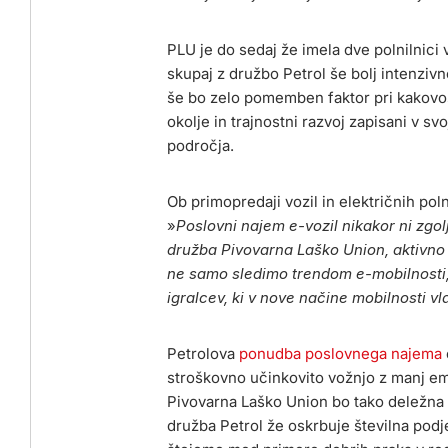
PLU je do sedaj že imela dve polnilnici 
skupaj z družbo Petrol še bolj intenziv
še bo zelo pomemben faktor pri kakovost
okolje in trajnostni razvoj zapisani v sv
področja.
Ob primopredaji vozil in električnih poln
»
Poslovni najem e-vozil nikakor ni zgol
družba Pivovarna Laško Union, aktivno 
ne samo sledimo trendom e-mobilnosti, a
igralcev, ki v nove načine mobilnosti vl
Petrolova
ponudba poslovnega najema
stroškovno učinkovito vožnjo z manj emi
Pivovarna Laško Union bo tako deležna c
družba Petrol že oskrbuje številna pod