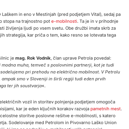
v Laškem in eno v Mestinjah (pred podjetjem Vital), sedaj pa
no stopa na trajnostno pot
e-mobilnosti
. Ta je in v prihodnje
i življenja ljudi po vsem svetu. Obe družbi imata skrb za
ojih strategija, kar priča o tem, kako resno se lotevata tega
ilnic je
mag. Rok Vodnik
, član uprave Petrola povedal:
j modna muha, temveč s poslovnimi partnerji, kot je tudi
sodelujemo pri prehodu na električno mobilnost. V Petrolu
mpak smo v Sloveniji in širši regiji tudi eden prvih
aga ter jih soustvarja
«.
električnih vozil in storitev polnjenja podjetjem omogoča
sijami, kar je eden ključnih korakov razvoja
pametnih mest
.
elostne storitve poslovne rešitve e-mobilnosti, s katero
jetja. Sodelovanje med Petrolom in Pivovarno Laško Union