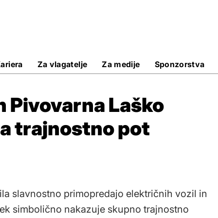
ariera
Za vlagatelje
Za medije
Sponzorstva
in Pivovarna Laško
a trajnostno pot
la slavnostno primopredajo električnih vozil in
dek simbolično nakazuje skupno trajnostno