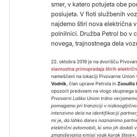
smer, v katero potujeta obe podje
poslujeta. V floti službenih v
najdemo štiri nova električna v
polnilnici. Družba Petrol bo v 
novega, trajnostnega dela vo
22. oktobra 2019 je na dvorišču Pivovar
slavnostna primopredaja štirih električn
nameščeni na lokaciji Pivovarne Union v
Vodnik
, član uprave Petrola in
Zooullis
opozoril predvsem na vlogo skupnega so
Pivovarni Laško Union trdno verjamemo
pomagamo pri tranziciji v nizkoogljično
intenzivno dela na identifikaciji partner
mi je, da lahko danes naznanimo partne
električni avtomobili, ki smo jih dodali
zmanjševanja emisij vsak korak šteje
«.