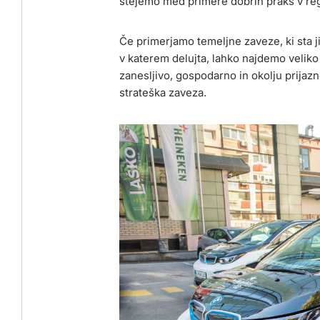
štejemo med primere dobrih praks v regij
Če primerjamo temeljne zaveze, ki sta j
v katerem delujta, lahko najdemo veliko
zanesljivo, gospodarno in okolju prijazn
strateška zaveza.