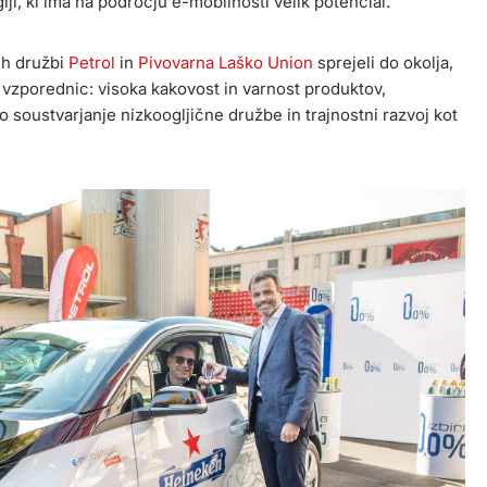
i, ki ima na področju e-mobilnosti velik potencial.
ih družbi
Petrol
in
Pivovarna Laško Union
sprejeli do okolja,
 vzporednic: visoka kakovost in varnost produktov,
o soustvarjanje nizkoogljične družbe in trajnostni razvoj kot