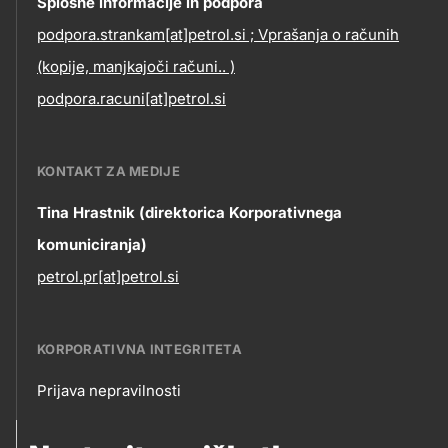
Contact
Splošne informacije in podpora
podpora.strankam[at]petrol.si ; Vprašanja o računih
information
(kopije, manjkajoči računi.. )
podpora.racuni[at]petrol.si
KONTAKT ZA MEDIJE
Tina Hrastnik (direktorica Korporativnega
komuniciranja)
petrol.pr[at]petrol.si
KORPORATIVNA INTEGRITETA
Prijava nepravilnosti
Korporativna