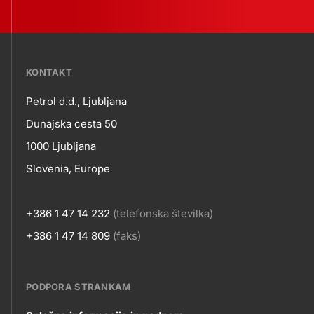
???
KONTAKT
petrol-
Petrol d.d., Ljubljana
skupno.footer-
Kontakt
Dunajska cesta 50
title???
1000 Ljubljana
Slovenia, Europe
+386 1 47 14 232
(telefonska številka)
+386 1 47 14 809
(faks)
PODPORA STRANKAM