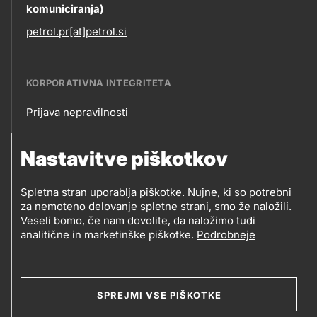
komuniciranja)
petrol.pr[at]petrol.si
KORPORATIVNA INTEGRITETA
Prijava nepravilnosti
Korporativna
Nastavitve piškotkov
integriteta
SLEDITE NAM
Spletna stran uporablja piškotke. Nujne, ki so potrebni
Prodajna mesta
za nemoteno delovanje spletne strani, smo že naložili.
Sledite
Veseli bomo, če nam dovolite, da naložimo tudi
analitične in marketinške piškotke.
Podrobneje
nam
Social
media
SPREJMI VSE PIŠKOTKE