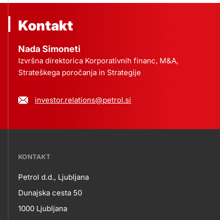
Kontakt
Nada Simoneti
Izvršna direktorica Korporativnih financ, M&A,
Strateškega poročanja in Strategije
investor.relations@petrol.si
???
KONTAKT
petrol-
Petrol d.d., Ljubljana
skupno.footer-
Kontakt
Dunajska cesta 50
title???
1000 Ljubljana