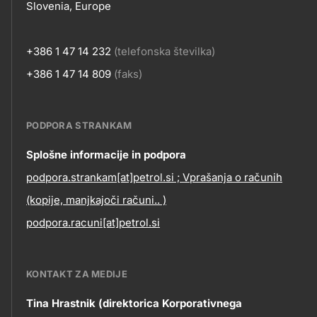
Slovenia, Europe
+386 1 47 14 232
(telefonska številka)
+386 1 47 14 809
(faks)
PODPORA STRANKAM
Contact
Splošne informacije in podpora
podpora.strankam[at]petrol.si ; Vprašanja o računih
information
(kopije, manjkajoči računi.. )
podpora.racuni[at]petrol.si
KONTAKT ZA MEDIJE
Tina Hrastnik (direktorica Korporativnega