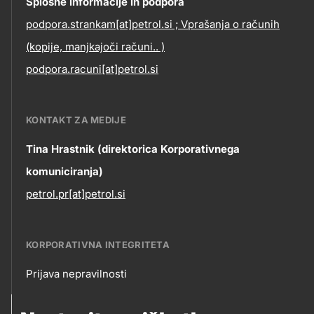
Contact
Splošne informacije in podpora
podpora.strankam[at]petrol.si ; Vprašanja o računih
information
(kopije, manjkajoči računi.. )
podpora.racuni[at]petrol.si
KONTAKT ZA MEDIJE
Tina Hrastnik (direktorica Korporativnega
komuniciranja)
petrol.pr[at]petrol.si
KORPORATIVNA INTEGRITETA
Prijava nepravilnosti
Korporativna