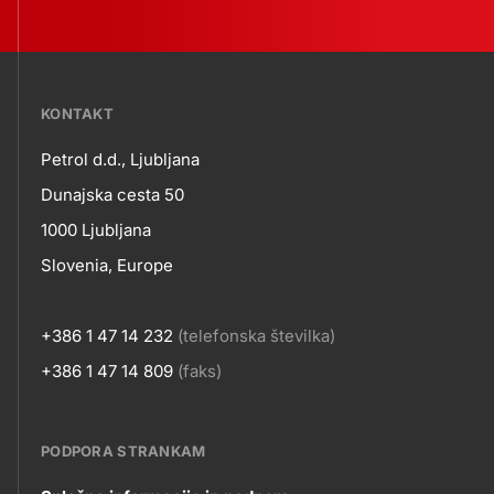
???
KONTAKT
petrol-
Petrol d.d., Ljubljana
skupno.footer-
Kontakt
Dunajska cesta 50
title???
1000 Ljubljana
Slovenia, Europe
+386 1 47 14 232
(telefonska številka)
+386 1 47 14 809
(faks)
PODPORA STRANKAM