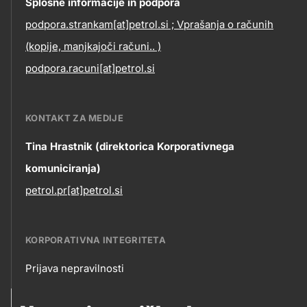
Contact
Splošne informacije in podpora
podpora.strankam[at]petrol.si ; Vprašanja o računih
information
(kopije, manjkajoči računi.. )
podpora.racuni[at]petrol.si
KONTAKT ZA MEDIJE
Tina Hrastnik (direktorica Korporativnega
komuniciranja)
petrol.pr[at]petrol.si
KORPORATIVNA INTEGRITETA
Prijava nepravilnosti
Korporativna