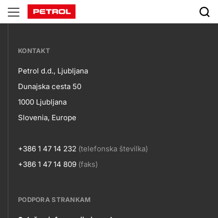
Ekoen
S
???
d.o.o.
KONTAKT
petrol-
Petrol d.d., Ljubljana
skupno.footer-
Kontakt
Dunajska cesta 50
title???
1000 Ljubljana
Slovenia, Europe
+386 1 47 14 232
(telefonska številka)
+386 1 47 14 809
(faks)
PODPORA STRANKAM