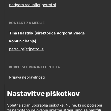
podpora.racuni[at]petrol.si
KONTAKT ZA MEDIJE
Tina Hrastnik (direktorica Korporativnega
komuniciranja)
petrol.pr[at]petrol.si
KORPORATIVNA INTEGRITETA
Prijava nepravilnosti
Korporativna
Nastavitve piškotkov
integriteta
SLEDITE NAM
Spletna stran uporablja piškotke. Nujne, ki so potrebni
Prodajna mesta
za nemoteno delovanje spletne strani, smo že naložili.