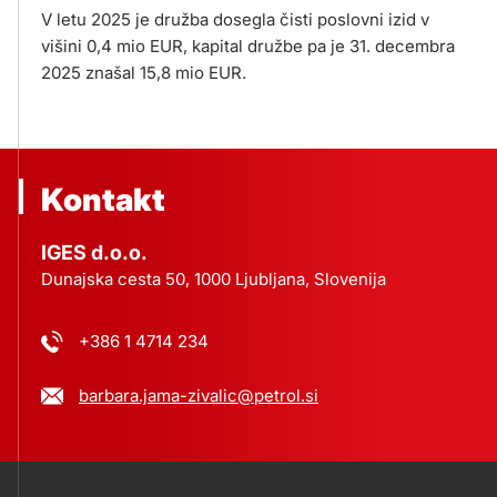
V letu 2025 je družba dosegla čisti poslovni izid v
višini 0,4 mio EUR, kapital družbe pa je 31. decembra
2025 znašal 15,8 mio EUR.
Kontakt
IGES d.o.o.
Dunajska cesta 50, 1000 Ljubljana, Slovenija
+386 1 4714 234
barbara.jama-zivalic@petrol.si