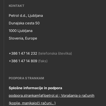
???
KONTAKT
petrol-
Petrol d.d., Ljubljana
skupno.footer-
Kontakt
Dunajska cesta 50
title???
1000 Ljubljana
Slovenia, Europe
+386 1 47 14 232
(telefonska številka)
+386 1 47 14 809
(faks)
PODPORA STRANKAM
Contact
Splošne informacije in podpora
podpora.strankam[at]petrol.si ; Vprašanja o računih
information
(kopije, manjkajoči računi.. )