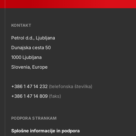
???
KONTAKT
petrol-
Petrol d.d., Ljubljana
skupno.footer-
Kontakt
Dunajska cesta 50
title???
1000 Ljubljana
Slovenia, Europe
+386 1 47 14 232
(telefonska številka)
+386 1 47 14 809
(faks)
PODPORA STRANKAM
Contact
Splošne informacije in podpora