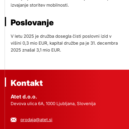
izvajanje storitev mobilnosti.
Poslovanje
V letu 2025 je družba dosegla čisti poslovni izid v
višini 0,3 mio EUR, kapital družbe pa je 31. decembra
2025 znašal 3,1 mio EUR.
Kontakt
Atet d.o.o.
Devova ulica 6A, 1000 Ljubljana, Slovenija
prodaja@atet.si