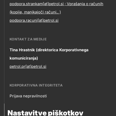
podpora.strankam[at]petrol.si ; Vprašanja o računih
information
(kopije, manjkajoči računi.. )
podpora.racuni[at]petrol.si
KONTAKT ZA MEDIJE
Tina Hrastnik (direktorica Korporativnega
komuniciranja)
petrol.pr[at]petrol.si
KORPORATIVNA INTEGRITETA
Prijava nepravilnosti
Korporativna
Nastavitve piškotkov
SLEDITE NAM