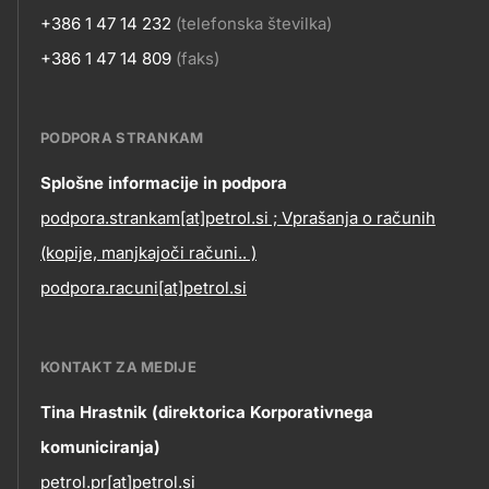
+386 1 47 14 232
(telefonska številka)
+386 1 47 14 809
(faks)
PODPORA STRANKAM
Contact
Splošne informacije in podpora
podpora.strankam[at]petrol.si ; Vprašanja o računih
information
(kopije, manjkajoči računi.. )
podpora.racuni[at]petrol.si
KONTAKT ZA MEDIJE
Tina Hrastnik (direktorica Korporativnega
komuniciranja)
petrol.pr[at]petrol.si