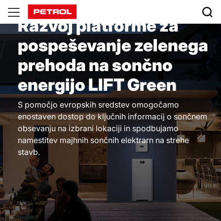
Lift
Razvoj platforme za
Green
pospeševanje zelenega
prehoda na sončno
energijo LIFT Green
S pomočjo evropskih sredstev omogočamo
enostaven dostop do ključnih informacij o sončnem
obsevanju na izbrani lokaciji in spodbujamo
namestitev majhnih sončnih elektrarn na strehe
stavb.