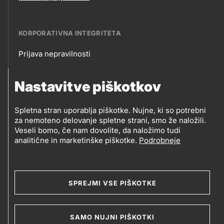
KORPORATIVNA INTEGRITETA
Prijava nepravilnosti
Korporativna
Nastavitve piškotkov
integriteta
SLEDITE NAM
Spletna stran uporablja piškotke. Nujne, ki so potrebni
Prodajna mesta
za nemoteno delovanje spletne strani, smo že naložili.
Sledite
Veseli bomo, če nam dovolite, da naložimo tudi
analitične in marketinške piškotke.
Podrobneje
nam
Social
media
SPREJMI VSE PIŠKOTKE
© 2019-2026 Petrol d.d., Ljubljana.
Pravni pogoji
SAMO NUJNI PIŠKOTKI
Piškotki
Kazalo strani