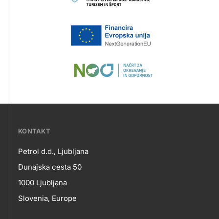
???
KONTAKT
petrol-
Petrol d.d., Ljubljana
skupno.footer-
Kontakt
Dunajska cesta 50
title???
1000 Ljubljana
Slovenia, Europe