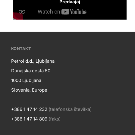
Predvajaj
???
KONTAKT
petrol-
Petrol d.d., Ljubljana
skupno.footer-
Kontakt
Dunajska cesta 50
title???
1000 Ljubljana
Slovenia, Europe
+386 1 47 14 232
(telefonska številka)
+386 1 47 14 809
(faks)