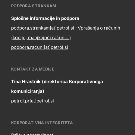
PODPORA STRANKAM
Contact
Splošne informacije in podpora
podpora.strankam[at]petrol.si ; Vprašanja o računih
information
(kopije, manjkajoči računi.. )
podpora.racuni[at]petrol.si
KONTAKT ZA MEDIJE
Tina Hrastnik (direktorica Korporativnega
komuniciranja)
petrol.pr[at]petrol.si
KORPORATIVNA INTEGRITETA