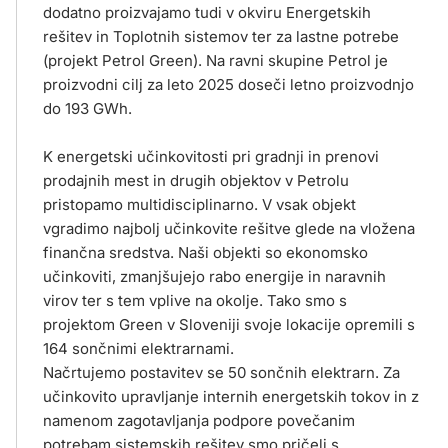
dodatno proizvajamo tudi v okviru Energetskih
rešitev in Toplotnih sistemov ter za lastne potrebe
(projekt Petrol Green). Na ravni skupine Petrol je
proizvodni cilj za leto 2025 doseči letno proizvodnjo
do 193 GWh.
K energetski učinkovitosti pri gradnji in prenovi
prodajnih mest in drugih objektov v Petrolu
pristopamo multidisciplinarno. V vsak objekt
vgradimo najbolj učinkovite rešitve glede na vložena
finančna sredstva. Naši objekti so ekonomsko
učinkoviti, zmanjšujejo rabo energije in naravnih
virov ter s tem vplive na okolje. Tako smo s
projektom Green v Sloveniji svoje lokacije opremili s
164 sončnimi elektrarnami.
Načrtujemo postavitev se 50 sončnih elektrarn. Za
učinkovito upravljanje internih energetskih tokov in z
namenom zagotavljanja podpore povečanim
potrebam sistemskih rešitev smo pričeli s