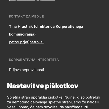
KONTAKT ZA MEDIJE
Tina Hrastnik (direktorica Korporativnega
komuniciranja)
petrol.pr[at]petrol.si
KORPORATIVNA INTEGRITETA
Prijava nepravilnosti
Korporativna
Nastavitve piškotkov
integriteta
SLEDITE NAM
Spletna stran uporablja piškotke. Nujne, ki so potrebni
Prodajna mesta
za nemoteno delovanje spletne strani, smo že naložili.
Sledite
Veseli bomo, če nam dovolite, da naložimo tudi