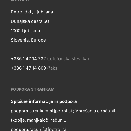
petrol-
Petrol d.d., Ljubljana
skupno.footer-
Kontakt
Dunajska cesta 50
title???
1000 Ljubljana
Slovenia, Europe
+386 1 47 14 232
(telefonska številka)
+386 1 47 14 809
(faks)
PODPORA STRANKAM
Contact
Splošne informacije in podpora
podpora.strankam[at]petrol.si ; Vprašanja o računih
information
(kopije, manjkajoči računi.. )
podpora.racuni[at]petrol.si